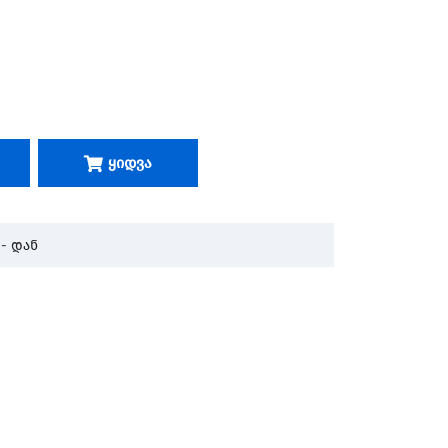
Ყიდვა
- დან