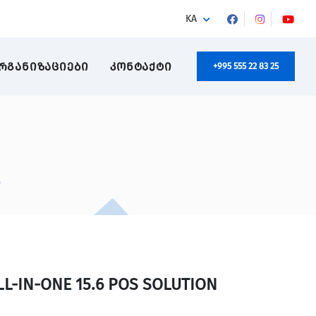
KA
ᲠᲒᲐᲜᲘᲖᲐᲪᲘᲔᲑᲘ
ᲙᲝᲜᲢᲐᲥᲢᲘ
+995 555 22 83 25
-IN-ONE 15.6 POS SOLUTION