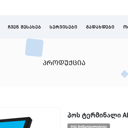
ᲩᲕᲔᲜ ᲨᲔᲡᲐᲮᲔᲑ
ᲡᲔᲠᲕᲘᲡᲔᲑᲘ
ᲒᲐᲓᲐᲮᲓᲔᲑᲘ
Ო
პროდუქცია
ᲞᲝᲡ ᲢᲔᲠᲛᲘᲜᲐᲚᲘ ALL
POS მოწყობილობები