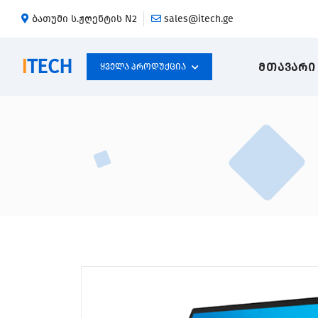
ბათუმი ს.ჟღენტის N2
sales@itech.ge
I
TECH
ᲛᲗᲐᲕᲐᲠᲘ
Ყველა Პროდუქცია