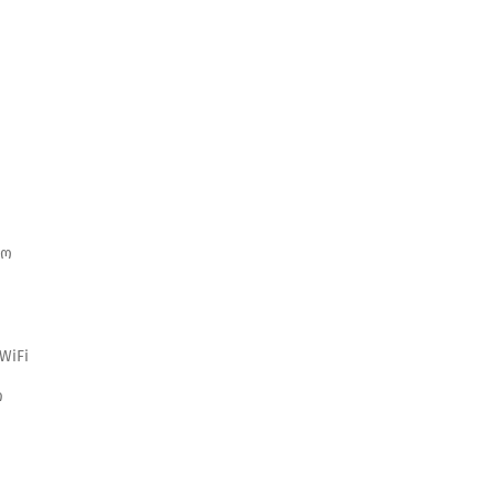
ო
ნო
WiFi
ი