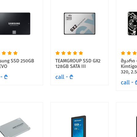
sung SSD 250GB
TEAMGROUP SSD GX2
მყარი 
EVO
128GB SATA III
Kimtigo
320, 2.5
 - ₾
call - ₾
call - 