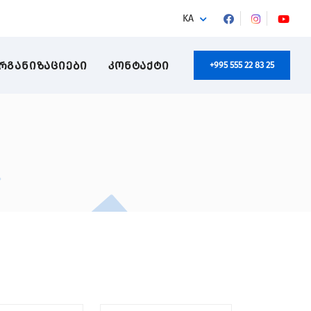
KA
ᲠᲒᲐᲜᲘᲖᲐᲪᲘᲔᲑᲘ
ᲙᲝᲜᲢᲐᲥᲢᲘ
+995 555 22 83 25