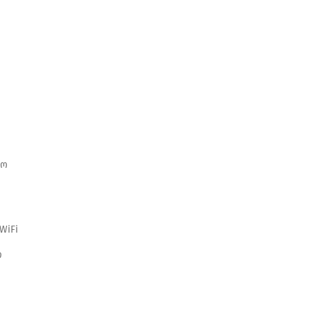
ო
ნო
WiFi
ი