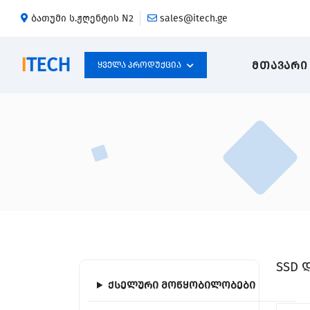
ბათუმი ს.ჟღენტის N2
sales@itech.ge
I
TECH
ᲛᲗᲐᲕᲐᲠᲘ
Ყველა Პროდუქცია
SSD 
ქსელური მოწყობილობები