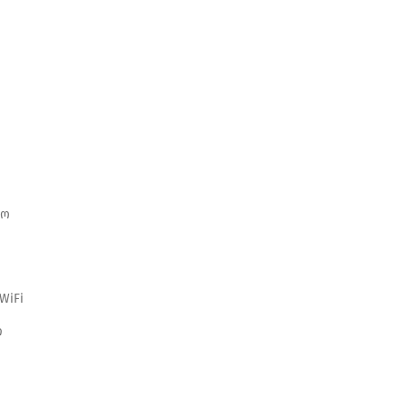
ო
ნო
WiFi
ი