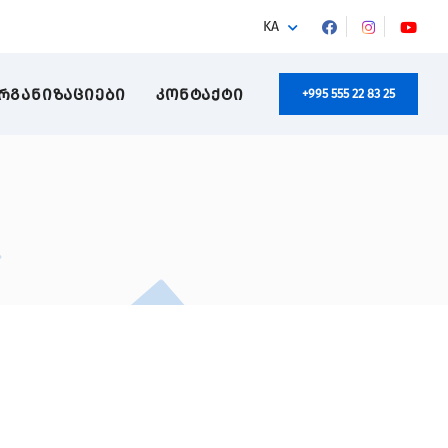
KA
ᲠᲒᲐᲜᲘᲖᲐᲪᲘᲔᲑᲘ
ᲙᲝᲜᲢᲐᲥᲢᲘ
+995 555 22 83 25