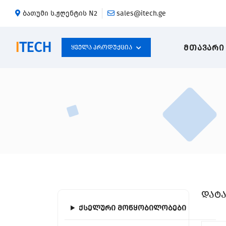
ბათუმი ს.ჟღენტის N2
sales@itech.ge
I
TECH
ᲛᲗᲐᲕᲐᲠᲘ
Ყველა Პროდუქცია
დატა
ქსელური მოწყობილობები