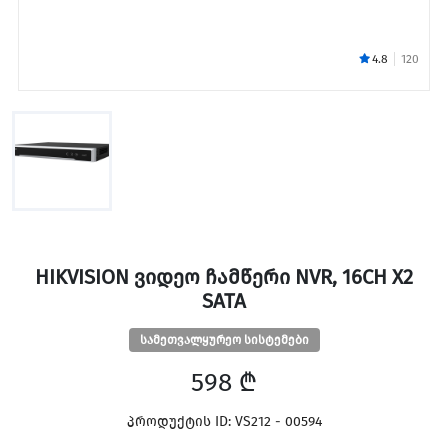
4.8
120
HIKVISION ᲕᲘᲓᲔᲝ ᲩᲐᲛᲬᲔᲠᲘ NVR, 16CH X2
SATA
სამეთვალყურეო სისტემები
598 ₾
პროდუქტის ID: VS212 - 00594