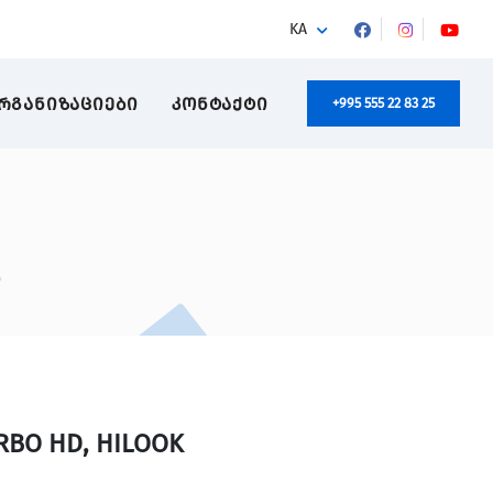
KA
ᲠᲒᲐᲜᲘᲖᲐᲪᲘᲔᲑᲘ
ᲙᲝᲜᲢᲐᲥᲢᲘ
+995 555 22 83 25
URBO HD, HILOOK