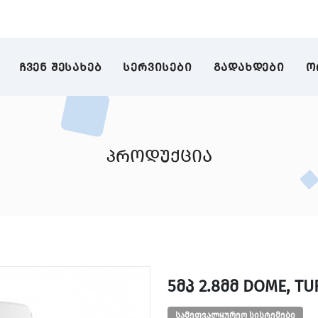
ᲩᲕᲔᲜ ᲨᲔᲡᲐᲮᲔᲑ
ᲡᲔᲠᲕᲘᲡᲔᲑᲘ
ᲒᲐᲓᲐᲮᲓᲔᲑᲘ
Ო
პროდუქცია
5ᲛᲞ 2.8ᲛᲛ DOME, T
სამეთვალყურეო სისტემები