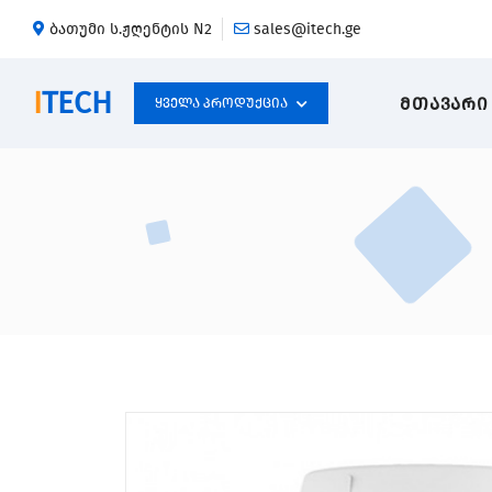
ბათუმი ს.ჟღენტის N2
sales@itech.ge
I
TECH
ᲛᲗᲐᲕᲐᲠᲘ
Ყველა Პროდუქცია