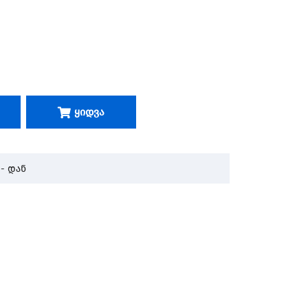
Ყიდვა
- დან