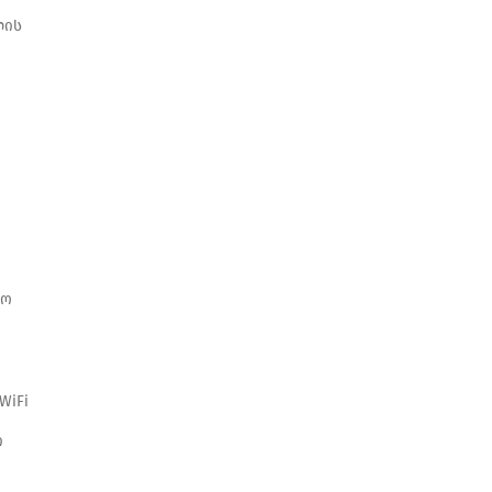
ლის
ო
ნო
WiFi
ი